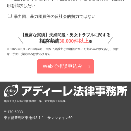
用を請求したい
暴力団、暴力団員等の反社会的勢力ではない
【豊富な実績】夫婦問題・男女トラブルに関する
相談実績
30,000件以上
※
※ 2022年2月～2026年4月。実際に弁護士との相談に至った方のみの数であり、問合
せ・予約・質問のみは含みません。
Webで相談申込み
弁護士法人AdIre法律事務所 第一東京弁護士会所属
〒170-6033
東京都豊島区東池袋3-1-1 サンシャイン60