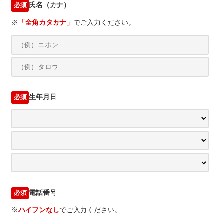
氏名（カナ）
必須
※
「全角カタカナ」
でご入力ください。
生年月日
必須
電話番号
必須
※
ハイフンなし
でご入力ください。