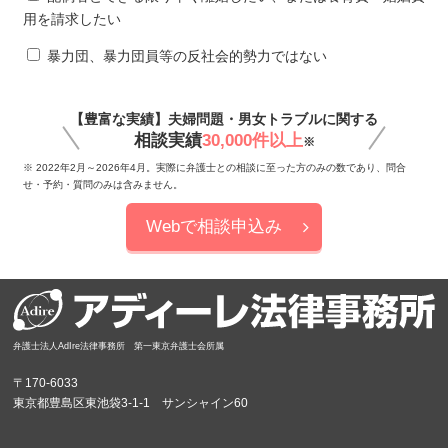
用を請求したい
暴力団、暴力団員等の反社会的勢力ではない
【豊富な実績】夫婦問題・男女トラブルに関する
相談実績
30,000件以上
※
※ 2022年2月～2026年4月。実際に弁護士との相談に至った方のみの数であり、問合
せ・予約・質問のみは含みません。
Webで相談申込み
弁護士法人AdIre法律事務所 第一東京弁護士会所属
〒170-6033
東京都豊島区東池袋3-1-1 サンシャイン60