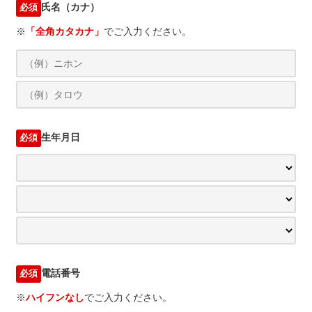
氏名（カナ）
必須
※
「全角カタカナ」
でご入力ください。
生年月日
必須
電話番号
必須
※
ハイフンなし
でご入力ください。