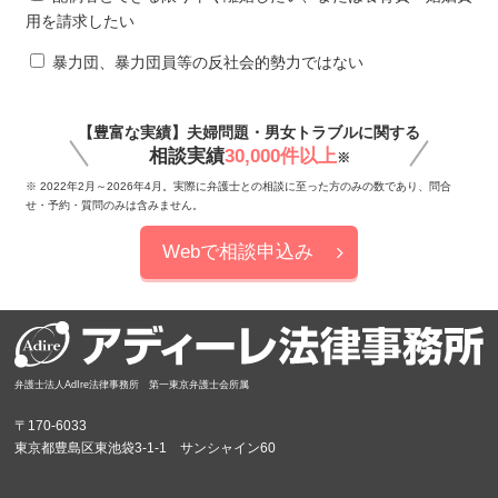
用を請求したい
暴力団、暴力団員等の反社会的勢力ではない
【豊富な実績】夫婦問題・男女トラブルに関する
相談実績
30,000件以上
※
※ 2022年2月～2026年4月。実際に弁護士との相談に至った方のみの数であり、問合
せ・予約・質問のみは含みません。
Webで相談申込み
弁護士法人AdIre法律事務所 第一東京弁護士会所属
〒170-6033
東京都豊島区東池袋3-1-1 サンシャイン60