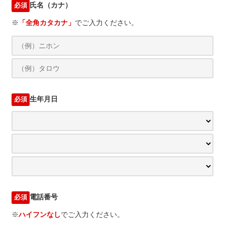
氏名（カナ）
必須
※
「全角カタカナ」
でご入力ください。
生年月日
必須
電話番号
必須
※
ハイフンなし
でご入力ください。