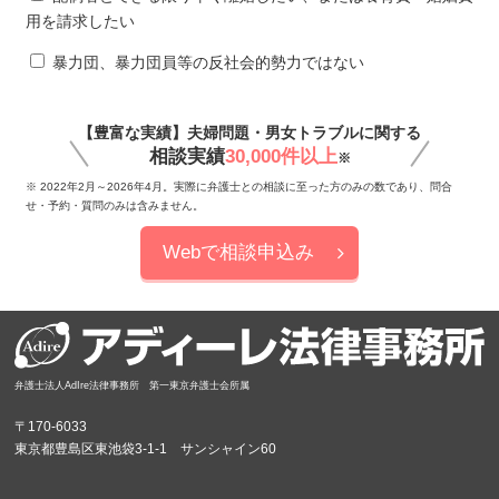
用を請求したい
暴力団、暴力団員等の反社会的勢力ではない
【豊富な実績】夫婦問題・男女トラブルに関する
相談実績
30,000件以上
※
※ 2022年2月～2026年4月。実際に弁護士との相談に至った方のみの数であり、問合
せ・予約・質問のみは含みません。
Webで相談申込み
弁護士法人AdIre法律事務所 第一東京弁護士会所属
〒170-6033
東京都豊島区東池袋3-1-1 サンシャイン60