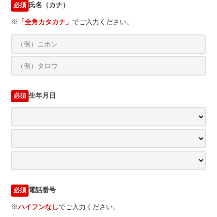
氏名（カナ）
必須
※
「全角カタカナ」
でご入力ください。
生年月日
必須
電話番号
必須
※
ハイフンなし
でご入力ください。