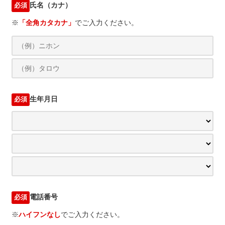
氏名（カナ）
必須
※
「全角カタカナ」
でご入力ください。
生年月日
必須
電話番号
必須
※
ハイフンなし
でご入力ください。