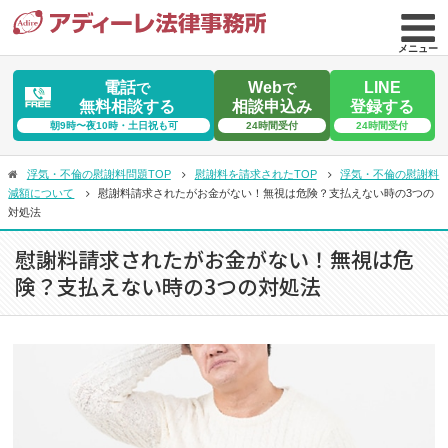
メニュー
電話
Web
LINE
で
で
無料相談する
相談申込み
登録する
朝9時〜夜10時・土日祝も可
24時間受付
24時間受付
浮気・不倫の慰謝料問題TOP
慰謝料を請求されたTOP
浮気・不倫の慰謝料
減額について
慰謝料請求されたがお金がない！無視は危険？支払えない時の3つの
対処法
慰謝料請求されたがお金がない！無視は危
険？支払えない時の3つの対処法