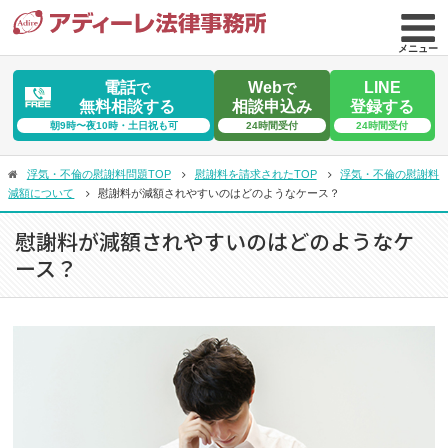
メニュー
電話
Web
LINE
で
で
無料相談する
相談申込み
登録する
朝9時〜夜10時・土日祝も可
24時間受付
24時間受付
浮気・不倫の慰謝料問題TOP
慰謝料を請求されたTOP
浮気・不倫の慰謝料
減額について
慰謝料が減額されやすいのはどのようなケース？
慰謝料が減額されやすいのはどのようなケ
ース？