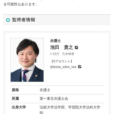
る可能性もあります。
監修者情報
弁護士
池田 貴之
いけだ たかゆき
【Xアカウント】
@ikeda_adire_law
資格
弁護士
所属
第一東京弁護士会
出身大学
法政大学法学部、学習院大学法科大学
院