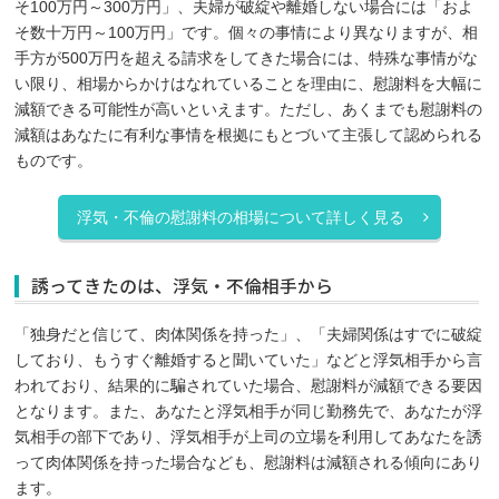
そ100万円～300万円」、夫婦が破綻や離婚しない場合には「およ
そ数十万円～100万円」です。個々の事情により異なりますが、相
手方が500万円を超える請求をしてきた場合には、特殊な事情がな
い限り、相場からかけはなれていることを理由に、慰謝料を大幅に
減額できる可能性が高いといえます。ただし、あくまでも慰謝料の
減額はあなたに有利な事情を根拠にもとづいて主張して認められる
ものです。
浮気・不倫の慰謝料の相場について詳しく見る
誘ってきたのは、浮気・不倫相手から
「独身だと信じて、肉体関係を持った」、「夫婦関係はすでに破綻
しており、もうすぐ離婚すると聞いていた」などと浮気相手から言
われており、結果的に騙されていた場合、慰謝料が減額できる要因
となります。また、あなたと浮気相手が同じ勤務先で、あなたが浮
気相手の部下であり、浮気相手が上司の立場を利用してあなたを誘
って肉体関係を持った場合なども、慰謝料は減額される傾向にあり
ます。