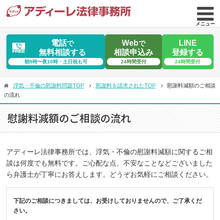
メニュー
電話
Web
LINE
で
で
無料相談する
相談申込み
登録する
朝9時〜夜10時・土日祝も可
24時間受付
24時間受付
浮気・不倫の慰謝料問題TOP
慰謝料を請求されたTOP
慰謝料減額のご相談
の流れ
慰謝料減額のご相談の流れ
アディーレ法律事務所では、浮気・不倫の慰謝料減額に関するご相
談は何度でも無料です。ご心配な点、不安なことなどございました
ら弁護士が丁寧にお答えします。どうぞお気軽にご相談ください。
下記のご相談につきましては、お受けしておりませんので、ご了承くだ
さい。