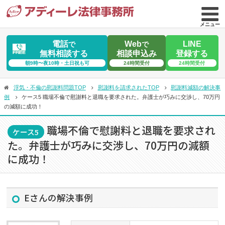
メニュー
電話
Web
LINE
で
で
無料相談する
相談申込み
登録する
朝9時〜夜10時・土日祝も可
24時間受付
24時間受付
浮気・不倫の慰謝料問題TOP
慰謝料を請求されたTOP
慰謝料減額の解決事
例
ケース5 職場不倫で慰謝料と退職を要求された。弁護士が巧みに交渉し、70万円
の減額に成功！
職場不倫で慰謝料と退職を要求され
ケース5
た。弁護士が巧みに交渉し、70万円の減額
に成功！
Eさんの解決事例