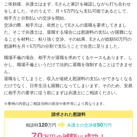
ご依頼後、弁護士はまず、Eさんと家計を確認しながら打ち合わせ
をしました。そのうえで、月々5万円なら支払可能であるとして、
相手方と分割払いの交渉を開始。
交渉の際、相手方は、依然としてEさんの退職を要求してきまし
た。そこで弁護士は、退職する場合には慰謝料の支払いが困難にな
ることを材料に、粘り強く交渉。その結果、Eさんが総額50万円の
慰謝料を月々5万円の分割で支払うことで合意に至りました。
職場不倫の場合、相手方が退職を求めてくるケースもあります。し
かし、職場不倫というだけで法的に退職を強制することはできませ
ん。
退職をしてしまうと、収入が途絶え慰謝料の支払いができなくなる
だけでなく、日常生活も困難になってしまいます。そのため、安易
に相手方の要求に従う前にまずは弁護士にご相談ください。
※事例の内容はご相談当時の状況や条件等により異なります。
請求された慰謝料
120
50
相談時
万円
弁護士の交渉後
万円
70