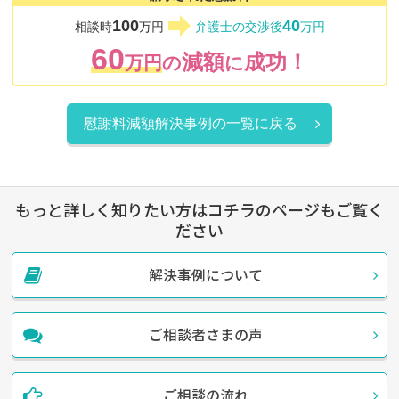
100
40
相談時
万円
弁護士の交渉後
万円
60
減額
成功！
万円
の
に
慰謝料減額解決事例の一覧に戻る
もっと詳しく知りたい方はコチラのページもご覧く
ださい
解決事例について
ご相談者さまの声
ご相談の流れ