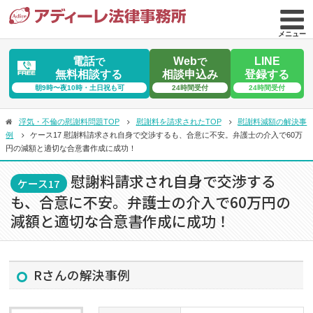
メニュー
電話
Web
LINE
で
で
無料相談する
相談申込み
登録する
朝9時〜夜10時・土日祝も可
24時間受付
24時間受付
浮気・不倫の慰謝料問題TOP
慰謝料を請求されたTOP
慰謝料減額の解決事
例
ケース17 慰謝料請求され自身で交渉するも、合意に不安。弁護士の介入で60万
円の減額と適切な合意書作成に成功！
慰謝料請求され自身で交渉する
ケース17
も、合意に不安。弁護士の介入で60万円の
減額と適切な合意書作成に成功！
Rさんの解決事例