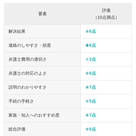
評価
要素
（10点満点）
解決結果
★
6点
連絡のしやすさ・頻度
★6点
弁護士費用の適切さ
★
3点
弁護士の対応のよさ
★
6点
説明のわかりやすさ
★
7点
手続の手軽さ
★
5点
家族・知人へのおすすめ度
★
7点
総合評価
★
6点