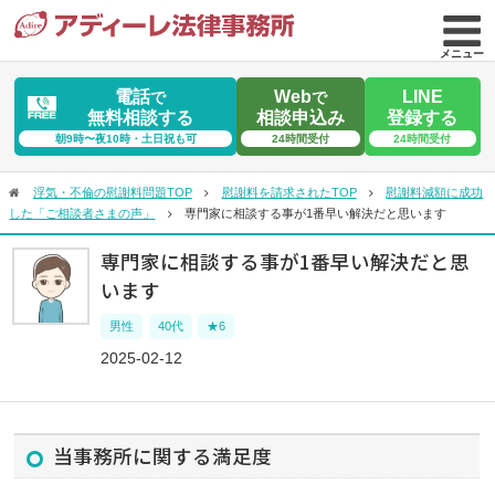
メニュー
電話
Web
LINE
で
で
無料相談する
相談申込み
登録する
朝9時〜夜10時・土日祝も可
24時間受付
24時間受付
浮気・不倫の慰謝料問題TOP
慰謝料を請求されたTOP
慰謝料減額に成功
した「ご相談者さまの声」
専門家に相談する事が1番早い解決だと思います
専門家に相談する事が1番早い解決だと思
います
男性
40代
★6
2025-02-12
当事務所に関する満足度