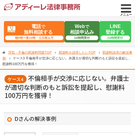
メニュー
電話
Web
LINE
で
で
無料相談する
相談申込み
登録する
朝9時〜夜10時・土日祝も可
24時間受付
24時間受付
浮気・不倫の慰謝料問題TOP
慰謝料を請求したいTOP
慰謝料請求の解決事
例
ケース3 不倫相手が交渉に応じない。弁護士が適切な判断のもと訴訟を提起し、
慰謝料100万円を獲得！
不倫相手が交渉に応じない。弁護士
ケース4
が適切な判断のもと訴訟を提起し、慰謝料
100万円を獲得！
Dさんの解決事例