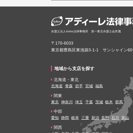
弁護士法人AdIre法律事務所 第一東京弁護士会所属
〒170-6033
東京都豊島区東池袋3-1-1 サンシャイン60
地域から支店を探す
北海道・東北
北海道
青森
岩手
宮城
福島
関東
東京
神奈川
埼玉
千葉
茨城
栃木
群馬
中部
愛知
静岡
岐阜
三重
新潟
長野
石川
富山
関西