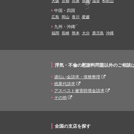
大阪
京都
兵庫
奈良
滋賀
和歌山
中国・四国
広島
岡山
香川
愛媛
九州・沖縄
福岡
長崎
熊本
大分
鹿児島
沖縄
浮気・不倫の慰謝料問題以外のご相談
過払い金請求・債務整理
残業代請求
アスベスト被害賠償金請求
その他
全国の支店を探す