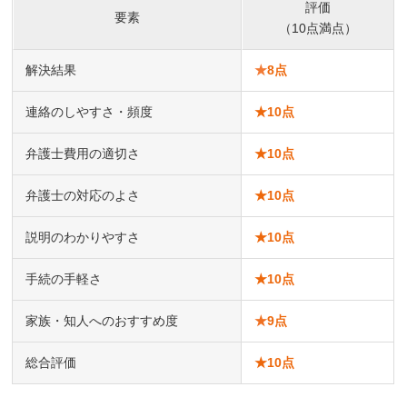
評価
要素
（10点満点）
解決結果
★
8点
連絡のしやすさ・頻度
★
10点
弁護士費用の適切さ
★
10点
弁護士の対応のよさ
★
10点
説明のわかりやすさ
★
10点
手続の手軽さ
★
10点
家族・知人へのおすすめ度
★
9点
総合評価
★
10点