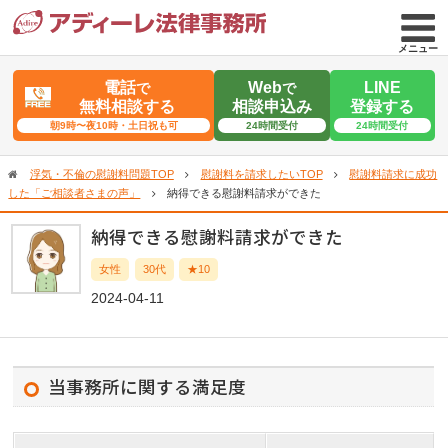
メニュー
電話
Web
LINE
で
で
無料相談する
相談申込み
登録する
朝9時〜夜10時・土日祝も可
24時間受付
24時間受付
浮気・不倫の慰謝料問題TOP
慰謝料を請求したいTOP
慰謝料請求に成功
した「ご相談者さまの声」
納得できる慰謝料請求ができた
納得できる慰謝料請求ができた
女性
30代
★10
2024-04-11
当事務所に関する満足度