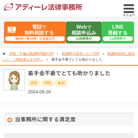
メニュー
電話
Web
LINE
で
で
無料相談する
相談申込み
登録する
朝9時〜夜10時・土日祝も可
24時間受付
24時間受付
浮気・不倫の慰謝料問題TOP
慰謝料を請求したいTOP
慰謝料請求に成功
した「ご相談者さまの声」
着手金不要でとても助かりました
着手金不要でとても助かりました
女性
30代
★10
2024-09-20
当事務所に関する満足度