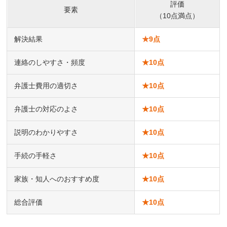
評価
要素
（10点満点）
解決結果
★
9点
連絡のしやすさ・頻度
★
10点
弁護士費用の適切さ
★
10点
弁護士の対応のよさ
★
10点
説明のわかりやすさ
★
10点
手続の手軽さ
★
10点
家族・知人へのおすすめ度
★
10点
総合評価
★
10点