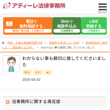
メニュー
電話
Web
LINE
で
で
無料相談する
相談申込み
登録する
朝9時〜夜10時・土日祝も可
24時間受付
24時間受付
浮気・不倫の慰謝料問題TOP
慰謝料を請求したいTOP
慰謝料請求に成功
した「ご相談者さまの声」
わからない事も親切に接してくださいました
わからない事も親切に接してくださいまし
た
男性
40代
★9
2025-04-02
当事務所に関する満足度