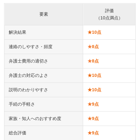
評価
要素
（10点満点）
解決結果
★
10点
連絡のしやすさ・頻度
★
8点
弁護士費用の適切さ
★
8点
弁護士の対応のよさ
★
10点
説明のわかりやすさ
★
10点
手続の手軽さ
★
9点
家族・知人へのおすすめ度
★
9点
総合評価
★
9点