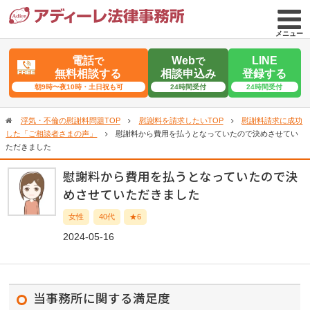
メニュー
電話
Web
LINE
で
で
無料相談する
相談申込み
登録する
朝9時〜夜10時・土日祝も可
24時間受付
24時間受付
浮気・不倫の慰謝料問題TOP
慰謝料を請求したいTOP
慰謝料請求に成功
した「ご相談者さまの声」
慰謝料から費用を払うとなっていたので決めさせてい
ただきました
慰謝料から費用を払うとなっていたので決
めさせていただきました
女性
40代
★6
2024-05-16
当事務所に関する満足度