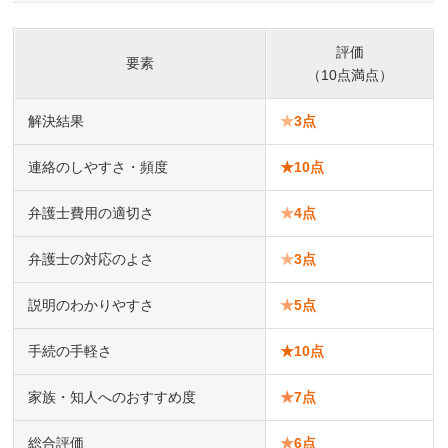
評価
要素
（10点満点）
解決結果
★
3点
連絡のしやすさ・頻度
★
10点
弁護士費用の適切さ
★
4点
弁護士の対応のよさ
★
3点
説明のわかりやすさ
★
5点
手続の手軽さ
★
10点
家族・知人へのおすすめ度
★
7点
総合評価
★
6点