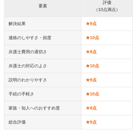
評価
要素
（10点満点）
解決結果
★
9点
連絡のしやすさ・頻度
★
10点
弁護士費用の適切さ
★
8点
弁護士の対応のよさ
★
10点
説明のわかりやすさ
★
9点
手続の手軽さ
★
10点
家族・知人へのおすすめ度
★
8点
総合評価
★
9点