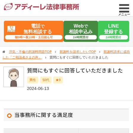
メニュー
電話
Web
LINE
で
で
無料相談する
相談申込み
登録する
朝9時〜夜10時・土日祝も可
24時間受付
24時間受付
浮気・不倫の慰謝料問題TOP
慰謝料を請求したいTOP
慰謝料請求に成功
した「ご相談者さまの声」
質問にもすぐに回答していただきました
質問にもすぐに回答していただきました
男性
50代
★9
2024-06-13
当事務所に関する満足度