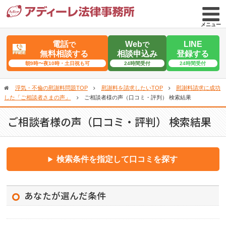
メニュー
電話
Web
LINE
で
で
無料相談する
相談申込み
登録する
朝9時〜夜10時・土日祝も可
24時間受付
24時間受付
浮気・不倫の慰謝料問題TOP
慰謝料を請求したいTOP
慰謝料請求に成功
した「ご相談者さまの声」
ご相談者様の声（口コミ・評判） 検索結果
ご相談者様の声（口コミ・評判） 検索結果
検索条件を指定して口コミを探す
あなたが選んだ条件