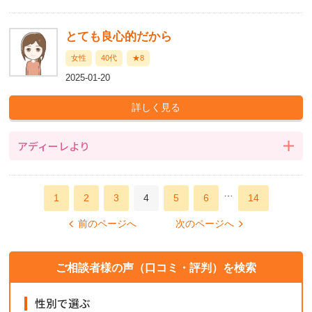
とても良心的だから
女性
40代
★8
2025-01-20
アディーレより
…
1
2
3
4
5
6
14
前のページへ
次のページへ
ご相談者様の声（口コミ・評判）を検索
性別で選ぶ