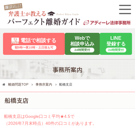
Webで
LINE
電話で相談する
相談申込み
登録する
朝9時〜夜10時・⼟⽇祝も可
24時間受付
24時間受付
事務所案内
離婚問題TOP
事務所案内
船橋支店
船橋支店
船橋支店はGoogle口コミ平均★4.5で
（2026年7月末時点）40件の口コミがあります。