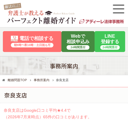
Webで
LINE
電話で相談する
相談申込み
登録する
朝9時〜夜10時・⼟⽇祝も可
24時間受付
24時間受付
事務所案内
離婚問題TOP
事務所案内
奈良支店
奈良支店
奈良支店はGoogle口コミ平均★4.4で
（2026年7月末時点）65件の口コミがあります。