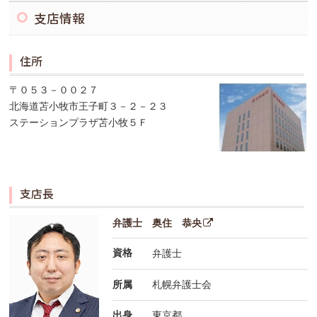
支店情報
住所
〒０５３－００２７
北海道苫小牧市王子町３－２－２３
ステーションプラザ苫小牧５Ｆ
支店長
弁護士 奥住 恭央
資格
弁護士
所属
札幌弁護士会
出身
東京都