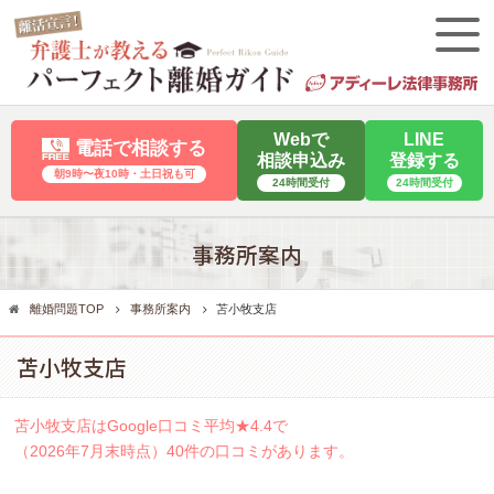
Webで
LINE
電話で相談する
相談申込み
登録する
朝9時〜夜10時・⼟⽇祝も可
24時間受付
24時間受付
事務所案内
離婚問題TOP
事務所案内
苫小牧支店
苫小牧支店
苫小牧支店はGoogle口コミ平均★4.4で
（2026年7月末時点）40件の口コミがあります。