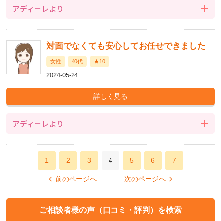
アディーレより
対面でなくても安心してお任せできました
女性
40代
★10
2024-05-24
アディーレより
1
2
3
4
5
6
7
前のページへ
次のページへ
ご相談者様の声（口コミ・評判）を検索