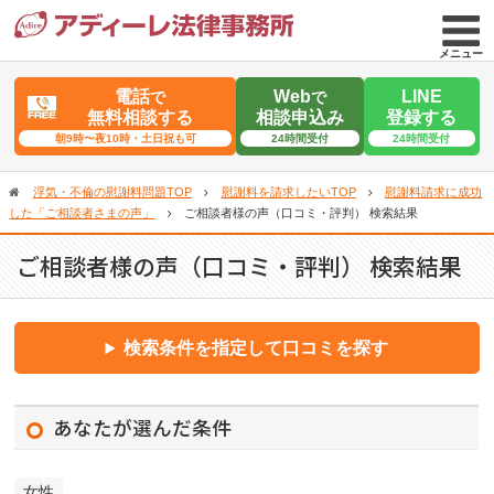
メニュー
電話
Web
LINE
で
で
無料相談する
相談申込み
登録する
朝9時〜夜10時・土日祝も可
24時間受付
24時間受付
浮気・不倫の慰謝料問題TOP
慰謝料を請求したいTOP
慰謝料請求に成功
した「ご相談者さまの声」
ご相談者様の声（口コミ・評判） 検索結果
ご相談者様の声（口コミ・評判） 検索結果
検索条件を指定して口コミを探す
あなたが選んだ条件
女性