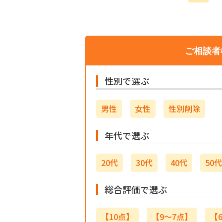
ご相談者
性別で選ぶ
男性
女性
性別削除
年代で選ぶ
20代
30代
40代
50代
総合評価で選ぶ
【10点】
【9～7点】
【