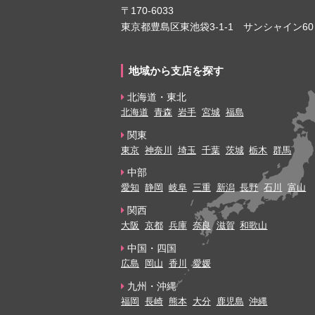
〒170-6033
東京都豊島区東池袋3-1-1 サンシャイン60
地域から支店を探す
北海道・東北
北海道
青森
岩手
宮城
福島
関東
東京
神奈川
埼玉
千葉
茨城
栃木
群馬
中部
愛知
静岡
岐阜
三重
新潟
長野
石川
富山
関西
大阪
京都
兵庫
奈良
滋賀
和歌山
中国・四国
広島
岡山
香川
愛媛
九州・沖縄
福岡
長崎
熊本
大分
鹿児島
沖縄