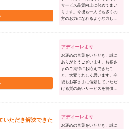
サービス品質向上に努めてまい
ります。今後も一人でも多くの
方のお力になれるよう尽力して
まいりますので、何かご要望が
ございましたら、どうぞお気軽
にお知らせください。このたび
は、アディーレへご依頼いただ
アディーレより
きありがとうございました。
お褒めの言葉をいただき、誠に
ありがとうございます。お客さ
まのご期待にお応えできたこ
と、大変うれしく思います。今
後もお客さまに信頼していただ
ける質の高いサービスを提供で
きるよう一層努力してまいりま
すので、何かお困りのことがあ
ればお気軽にご相談ください。
このたびは、アディーレへご依
アディーレより
ていただき解決できた
頼いただきありがとうございま
お褒めの言葉をいただき、誠に
した。