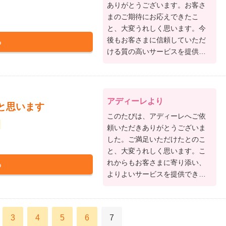
ありがとうございます。お客さ
まのご期待にお応えできたこ
と、大変うれしく思います。今
後もお客さまに信頼していただ
ける質の高いサービスを提供で
きるよう一層努力してまいりま
すので、何かお困りのことがあ
ればお気軽にご相談ください。
このたびは、アディーレへご依
アディーレより
と思います
頼いただきありがとうございま
このたびは、アディーレへご依
した。
頼いただきありがとうございま
した。ご満足いただけたとのこ
と、大変うれしく思います。こ
れからもお客さまに寄り添い、
よりよいサービスを提供できる
よう、所員一同努めてまいりま
す。何かご要望やご意見がござ
いましたら、いつでもお知らせ
3
4
5
6
7
ください。