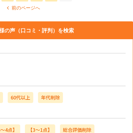
前のページへ
様の声（口コミ・評判）を検索
60代以上
年代削除
6～4点】
【3～1点】
総合評価削除