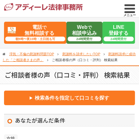
メニュー
電話
Web
LINE
で
で
無料相談する
相談申込み
登録する
朝9時〜夜10時・土日祝も可
24時間受付
24時間受付
浮気・不倫の慰謝料問題TOP
慰謝料を請求したいTOP
慰謝料請求に成功
した「ご相談者さまの声」
ご相談者様の声（口コミ・評判） 検索結果
ご相談者様の声（口コミ・評判） 検索結果
検索条件を指定して口コミを探す
あなたが選んだ条件
女性