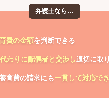
弁護士なら…
育費の金額
を判断できる
代わりに配偶者と交渉し
適切に取
養育費の請求にも
一貫して対応で