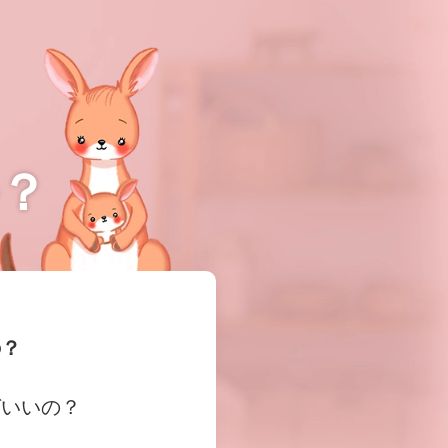
？
の？
ばいいの？