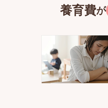
養育費
が