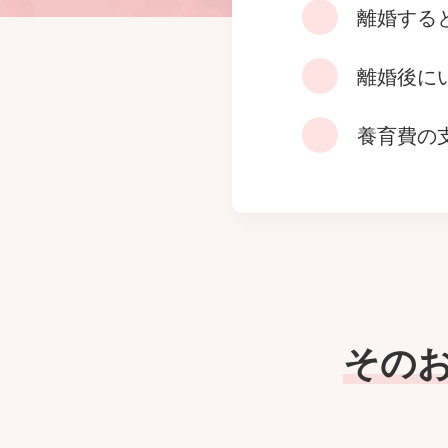
離婚する
離婚後に
養育費の
その