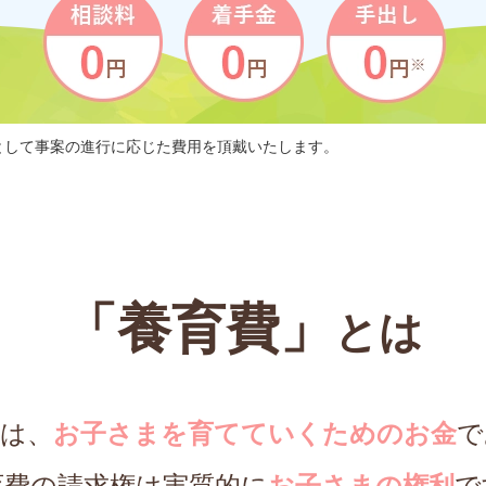
として事案の進行に応じた費用を頂戴いたします。
「養育費」
とは
費は、
お子さまを育てていくためのお金
で
育費の請求権は実質的に
お子さまの権利
で