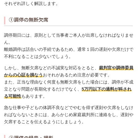
それぞれ詳しく解説します。
①調停の無断欠席
調停期日には、原則として当事者ご本人が出席しなければなりませ
ん。
離婚調停は話合いの手続であるため、通常１回の遅刻や欠席だけで
不利になることは少ないでしょう。
しかし、無断欠席などの不誠実な対応をとると、
裁判官や調停委員
からの心証を損なう
おそれがあるため注意が必要です。
また、正当な理由なく何度も無断欠席をした場合には、調停が不成
立となり問題が長期化するだけでなく、
5万円以下の過料が科され
る可能性
もあります。
急な仕事や子どもの体調不良などでやむを得ず遅刻や欠席をしなけ
ればならないときには、あらかじめ家庭裁判所に連絡をし、遅刻や
欠席することを伝えるようにしましょう。
②調停の録音・撮影