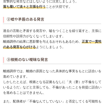
攻撃的な発言などはしないように注意しましょう。
落ち着いて淡々と主張を行う
ことが大切です。
②嘘や矛盾のある発言
過去の言動と矛盾する発言や、嘘をつくことを繰り返すと、主張に
信頼性や説得力がなくなってしまいます。
離婚調停の結果に悪影響を与えるおそれもあるため、
正直で一貫性
のある発言を心がける
ようにしましょう。
③根拠のない曖昧な発言
離婚調停では、離婚の原因となった具体的な事実をもとに話合いを
進めていきます。
しかしたとえば、根拠となる証拠もなしに「夫（妻）が不倫をして
いるようだ」などと主張しても、不倫があったことを前提に話合い
を進めることはできません。
また、配偶者が「不倫なんてしていない」と否定してくる可能性も