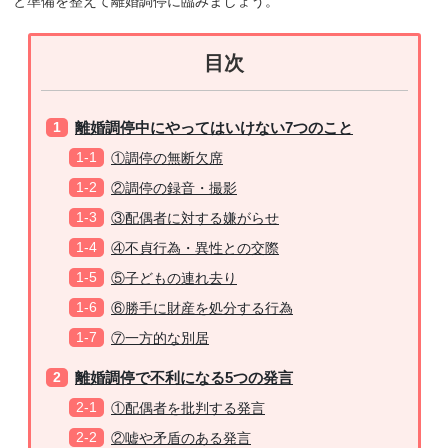
と準備を整えて離婚調停に臨みましょう。
目次
離婚調停中にやってはいけない7つのこと
①調停の無断欠席
②調停の録音・撮影
③配偶者に対する嫌がらせ
④不貞行為・異性との交際
⑤子どもの連れ去り
⑥勝手に財産を処分する行為
⑦一方的な別居
離婚調停で不利になる5つの発言
①配偶者を批判する発言
②嘘や矛盾のある発言