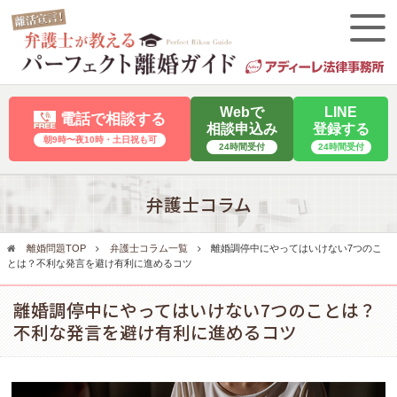
Webで
LINE
電話で相談する
相談申込み
登録する
朝9時〜夜10時・⼟⽇祝も可
24時間受付
24時間受付
弁護士コラム
離婚問題TOP
弁護士コラム一覧
離婚調停中にやってはいけない7つのこ
とは？不利な発言を避け有利に進めるコツ
離婚調停中にやってはいけない7つのことは？
不利な発言を避け有利に進めるコツ