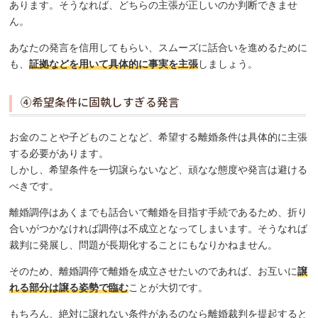
あります。そうなれば、どちらの主張が正しいのか判断できませ
ん。
あなたの発言を信用してもらい、スムーズに話合いを進めるために
も、
証拠などを用いて具体的に事実を主張
しましょう。
④希望条件に固執しすぎる発言
お金のことや子どものことなど、希望する離婚条件は具体的に主張
する必要があります。
しかし、希望条件を一切譲らないなど、頑なな態度や発言は避ける
べきです。
離婚調停はあくまでも話合いで離婚を目指す手続であるため、折り
合いがつかなければ調停は不成立となってしまいます。そうなれば
裁判に発展し、問題が長期化することにもなりかねません。
そのため、離婚調停で離婚を成立させたいのであれば、お互いに
譲
れる部分は譲る姿勢で臨む
ことが大切です。
もちろん、絶対に譲れない条件があるのなら離婚裁判を提起すると