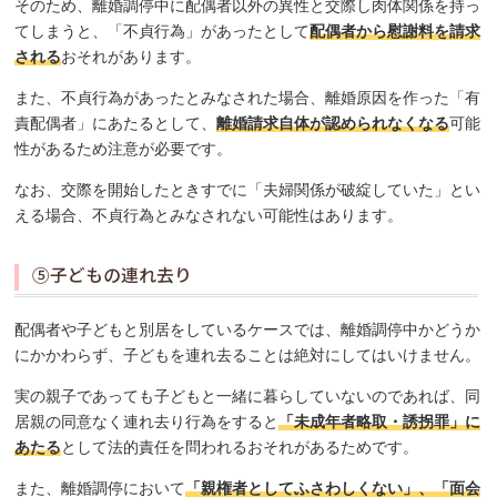
そのため、離婚調停中に配偶者以外の異性と交際し肉体関係を持っ
てしまうと、「不貞行為」があったとして
配偶者から慰謝料を請求
される
おそれがあります。
また、不貞行為があったとみなされた場合、離婚原因を作った「有
責配偶者」にあたるとして、
離婚請求自体が認められなくなる
可能
性があるため注意が必要です。
なお、交際を開始したときすでに「夫婦関係が破綻していた」とい
える場合、不貞行為とみなされない可能性はあります。
⑤子どもの連れ去り
配偶者や子どもと別居をしているケースでは、離婚調停中かどうか
にかかわらず、子どもを連れ去ることは絶対にしてはいけません。
実の親子であっても子どもと一緒に暮らしていないのであれば、同
居親の同意なく連れ去り行為をすると
「未成年者略取・誘拐罪」に
あたる
として法的責任を問われるおそれがあるためです。
また、離婚調停において
「親権者としてふさわしくない」、「面会