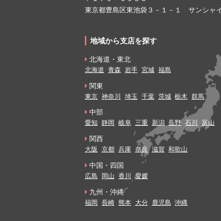
東京都豊島区東池袋３－１－１ サンシャイ
地域から支店を探す
北海道・東北
北海道
青森
岩手
宮城
福島
関東
東京
神奈川
埼玉
千葉
茨城
栃木
群馬
中部
愛知
静岡
岐阜
三重
新潟
長野
石川
富山
関西
大阪
京都
兵庫
奈良
滋賀
和歌山
中国・四国
広島
岡山
香川
愛媛
九州・沖縄
福岡
長崎
熊本
大分
鹿児島
沖縄