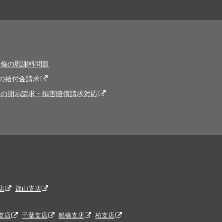
不倫の慰謝料問題
の給付金請求
トの開示請求・損害賠償請求対応
店
郡山支店
支店
千葉支店
船橋支店
柏支店