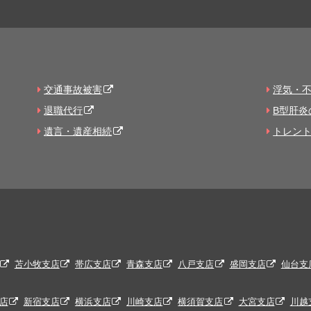
交通事故被害
浮気・
退職代行
B型肝炎
遺言・遺産相続
トレン
苫小牧支店
帯広支店
青森支店
八戸支店
盛岡支店
仙台支
店
新宿支店
横浜支店
川崎支店
横須賀支店
大宮支店
川越