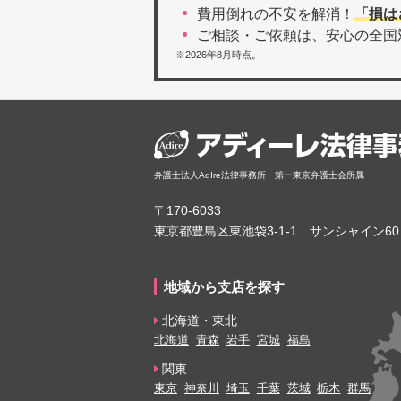
費用倒れの不安を解消！
「損は
ご相談・ご依頼は、安心の全国
※2026年8月時点。
弁護士法人AdIre法律事務所 第一東京弁護士会所属
〒170-6033
東京都豊島区東池袋3-1-1 サンシャイン60
地域から支店を探す
北海道・東北
北海道
青森
岩手
宮城
福島
関東
東京
神奈川
埼玉
千葉
茨城
栃木
群馬