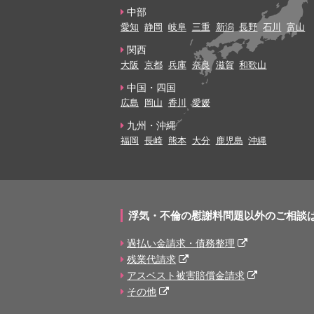
中部
愛知
静岡
岐阜
三重
新潟
長野
石川
富山
関西
大阪
京都
兵庫
奈良
滋賀
和歌山
中国・四国
広島
岡山
香川
愛媛
九州・沖縄
福岡
長崎
熊本
大分
鹿児島
沖縄
浮気・不倫の慰謝料問題以外のご相談
過払い金請求・債務整理
残業代請求
アスベスト被害賠償金請求
その他