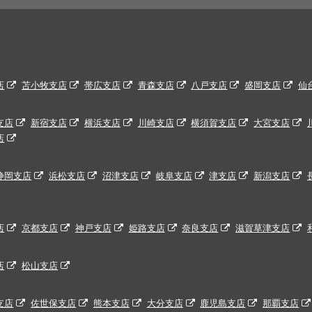
店
苫小牧支店
帯広支店
青森支店
八戸支店
盛岡支店
仙
支店
新宿支店
横浜支店
川崎支店
横須賀支店
大宮支店
店
静岡支店
浜松支店
沼津支店
岐阜支店
津支店
新潟支店
店
京都支店
神戸支店
姫路支店
奈良支店
滋賀草津支店
店
松山支店
支店
佐世保支店
熊本支店
大分支店
鹿児島支店
那覇支店