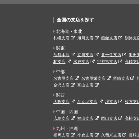
全国の支店を探す
北海道・東北
札幌支店
旭川支店
函館支店
釧路支
関東
池袋本店
立川支店
北千住支店
町田
柏支店
水戸支店
宇都宮支店
高崎支
中部
名古屋支店
名古屋栄支店
岡崎支店
金沢支店
富山支店
関西
大阪支店
なんば支店
堺支店
枚方支
中国・四国
広島支店
福山支店
岡山支店
高松支
九州・沖縄
福岡支店
小倉支店
久留米支店
長崎