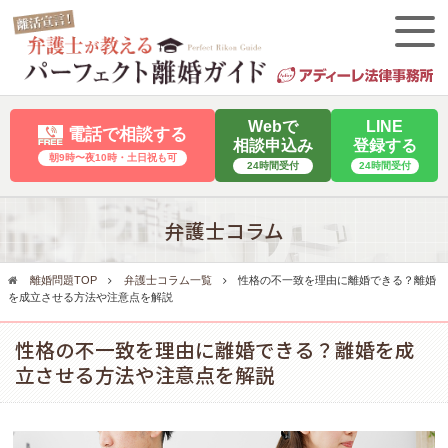
Webで
LINE
電話で相談する
相談申込み
登録する
朝9時〜夜10時・⼟⽇祝も可
24時間受付
24時間受付
弁護士コラム
離婚問題TOP
弁護士コラム一覧
性格の不一致を理由に離婚できる？離婚
を成立させる方法や注意点を解説
性格の不一致を理由に離婚できる？離婚を成
立させる方法や注意点を解説