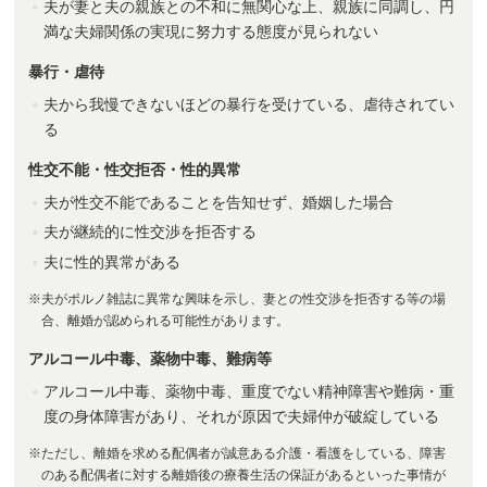
夫が妻と夫の親族との不和に無関心な上、親族に同調し、円
満な夫婦関係の実現に努力する態度が見られない
暴行・虐待
夫から我慢できないほどの暴行を受けている、虐待されてい
る
性交不能・性交拒否・性的異常
夫が性交不能であることを告知せず、婚姻した場合
夫が継続的に性交渉を拒否する
夫に性的異常がある
※夫がポルノ雑誌に異常な興味を示し、妻との性交渉を拒否する等の場
合、離婚が認められる可能性があります。
アルコール中毒、薬物中毒、難病等
アルコール中毒、薬物中毒、重度でない精神障害や難病・重
度の身体障害があり、それが原因で夫婦仲が破綻している
※ただし、離婚を求める配偶者が誠意ある介護・看護をしている、障害
のある配偶者に対する離婚後の療養生活の保証があるといった事情が