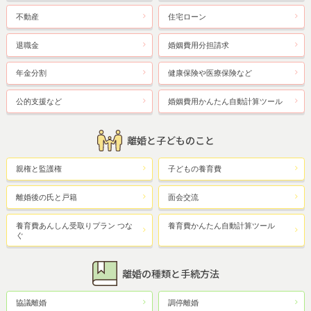
不動産
住宅ローン
退職金
婚姻費用分担請求
年金分割
健康保険や医療保険など
公的支援など
婚姻費用かんたん自動計算ツール
離婚と子どものこと
親権と監護権
子どもの養育費
離婚後の氏と戸籍
面会交流
養育費あんしん受取りプラン つな
養育費かんたん自動計算ツール
ぐ
離婚の種類と手続方法
協議離婚
調停離婚