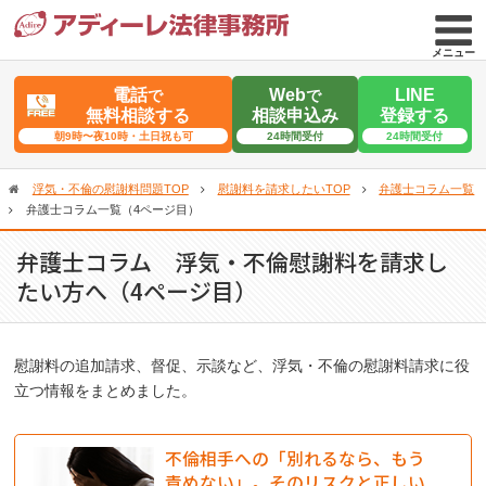
メニュー
電話
Web
LINE
で
で
無料相談する
相談申込み
登録する
朝9時〜夜10時・土日祝も可
24時間受付
24時間受付
浮気・不倫の慰謝料問題TOP
慰謝料を請求したいTOP
弁護士コラム一覧
弁護士コラム一覧（4ページ目）
弁護士コラム 浮気・不倫慰謝料を請求し
たい方へ（4ページ目）
慰謝料の追加請求、督促、示談など、浮気・不倫の慰謝料請求に役
立つ情報をまとめました。
不倫相手への「別れるなら、もう
責めない」。そのリスクと正しい