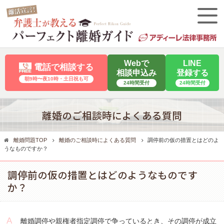
Webで
LINE
電話で相談する
相談申込み
登録する
朝9時〜夜10時・⼟⽇祝も可
24時間受付
24時間受付
離婚のご相談時によくある質問
離婚問題TOP
離婚のご相談時によくある質問
調停前の仮の措置とはどのよ
うなものですか？
調停前の仮の措置とはどのようなものです
か？
離婚調停や親権者指定調停で争っているとき、その調停が成立