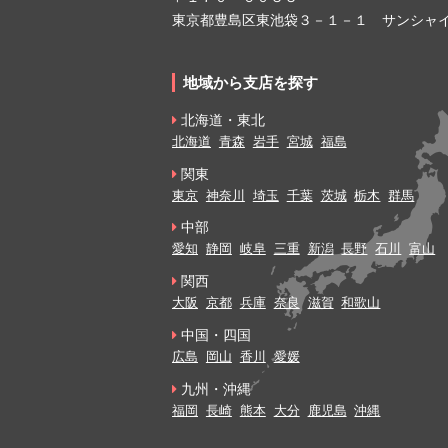
東京都豊島区東池袋３－１－１ サンシャイ
地域から支店を探す
北海道・東北
北海道
青森
岩手
宮城
福島
関東
東京
神奈川
埼玉
千葉
茨城
栃木
群馬
中部
愛知
静岡
岐阜
三重
新潟
長野
石川
富山
関西
大阪
京都
兵庫
奈良
滋賀
和歌山
中国・四国
広島
岡山
香川
愛媛
九州・沖縄
福岡
長崎
熊本
大分
鹿児島
沖縄