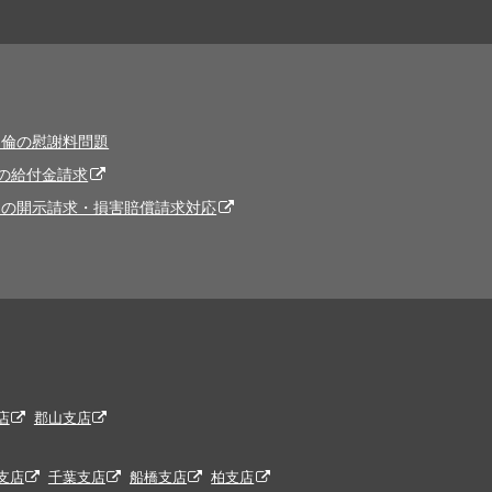
不倫の慰謝料問題
の給付金請求
トの開示請求・損害賠償請求対応
店
郡山支店
支店
千葉支店
船橋支店
柏支店