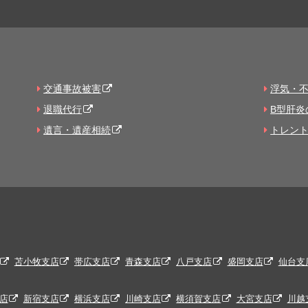
交通事故被害
浮気・
退職代行
B型肝炎
遺言・遺産相続
トレン
苫小牧支店
帯広支店
青森支店
八戸支店
盛岡支店
仙台支
店
新宿支店
横浜支店
川崎支店
横須賀支店
大宮支店
川越