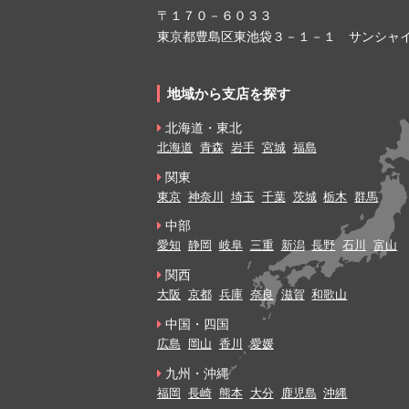
〒１７０－６０３３
東京都豊島区東池袋３－１－１ サンシャイ
地域から支店を探す
北海道・東北
北海道
青森
岩手
宮城
福島
関東
東京
神奈川
埼玉
千葉
茨城
栃木
群馬
中部
愛知
静岡
岐阜
三重
新潟
長野
石川
富山
関西
大阪
京都
兵庫
奈良
滋賀
和歌山
中国・四国
広島
岡山
香川
愛媛
九州・沖縄
福岡
長崎
熊本
大分
鹿児島
沖縄