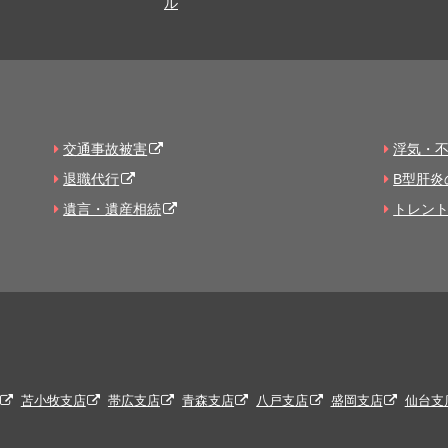
ル
交通事故被害
浮気・
退職代行
B型肝炎
遺言・遺産相続
トレン
苫小牧支店
帯広支店
青森支店
八戸支店
盛岡支店
仙台支