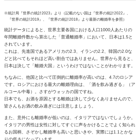
※統計局『世界の統計2023』より（記載のない国は『世界の統計2022』、
『世界の統計2019』、『世界の統計2018』より最新の離婚率を参照）
統計データによると、世界主要各国における人口1000人あたりの
年間離婚件数から算出した「普通離婚率」において、日本は1.5と
されています。
これは、先進国であるアメリカの2.3、イランの2.2、韓国の2.0な
どと比べてもそれほど高い割合ではありません。世界から見ると、
日本は決して「離婚大国」というわけではないことがわかります。
ちなみに、他国と比べて圧倒的に離婚率が高いのは、4.7のロシア
です。ロシアにおける最大の離婚理由は、「酒を飲み過ぎる」（ア
ルコール中毒）。さすがウォッカの国ですね。
日本でも、お酒を原因とする離婚は決して少なくありませんので、
皆さんもお酒の飲み過ぎには注意しましょう。
また、意外にも離婚率が低いのは、イタリアではないでしょうか。
イタリアの男性は女性に対してすぐに声をかけることでよく知られ
るお国柄、さぞかし離婚率も高いと思いきや、実際には1.1とかな
りの低さになっています。