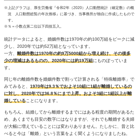
※上記グラフは、厚生労働省『令和2年（2020）人口動態統計（確定数）の概
況 人口動態総覧の年次推移』に基づき、当事務所が独自に作成したもので
す。
※％＝小数点第二位以下四捨五入。
統計データによると、婚姻件数は1970年の約100万組をピークに減
少し、2020年では約52万組となっています。
一方、
離婚件数は1970年の約9万5000組から増え続け、その後多
少の増減はあるものの、2020年には約19万組
にものぼっていま
す。
同じ年の離婚件数を婚姻件数で割って計算される「特殊離婚率」で
みてみると、
1970年は9.3％でおよそ10組に1組が離婚しているの
に対し、2020年では36.8％にまで上昇。およそ3組に1組以上が離
婚している
ことになります。
もちろん、結婚してから離婚するまでにはある程度の期間があるた
め、あくまでも目安の数字にはなりますが、それでも離婚する夫婦
が大幅に増えていることには変わりありません。たしかに、昔と比
べると今は「離婚」という言葉をよく聞くようになりましたね。