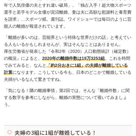
年で人気俳優の夫とすれ違い破局」、「独占入手！超大物スポーツ
選手と若手モデル女優が泥沼離婚、妻は夫に高額な慰謝料と養育費
を請求」…スポーツ紙、週刊誌、ワイドショーでは毎日のように芸
能人の離婚が報道されています。
「離婚が多いのは、芸能界という特殊な世界だけの話」と考えてい
る人もいるかもしれませんが、実はそんなことはありません。
厚生労働省が発表した『令和2年（2020）人口動態統計（確定数）
の概況』によると、
2020年の離婚件数は19万3253組
。これを時間
でみてみると、なんと
「約2分おきに1組」の夫婦が離婚している
計算
になります。こうしている今も、日本のどこかで離婚している
夫婦がいるなんて驚きですね。
「気になる！隣の離婚事情」第2回では、そんな「離婚件数」に関
する数字を参考にしながら、離婚の実態について覗いてみましょ
う。
夫婦の3組に1組が離婚している！