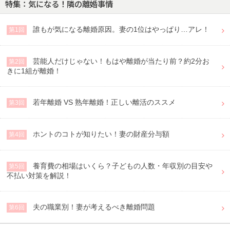
特集：気になる！隣の離婚事情
誰もが気になる離婚原因。妻の1位はやっぱり…アレ！
第1回
芸能人だけじゃない！もはや離婚が当たり前？約2分お
第2回
きに1組が離婚！
若年離婚 VS 熟年離婚！正しい離活のススメ
第3回
ホントのコトが知りたい！妻の財産分与額
第4回
養育費の相場はいくら？子どもの人数・年収別の目安や
第5回
不払い対策を解説！
夫の職業別！妻が考えるべき離婚問題
第6回