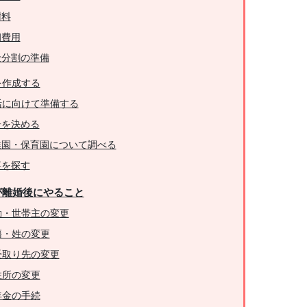
謝料
姻費用
金分割の準備
を作成する
活に向けて準備する
居を決める
稚園・保育園について調べる
事を探す
が離婚後にやること
動・世帯主の変更
籍・姓の変更
受取り先の変更
住所の変更
年金の手続