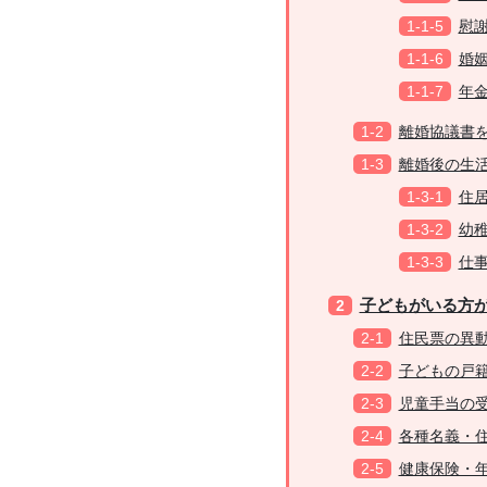
慰
婚
年
離婚協議書
離婚後の生
住
幼
仕
子どもがいる方
住民票の異
子どもの戸
児童手当の
各種名義・
健康保険・