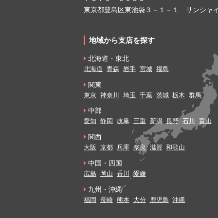
東京都豊島区東池袋３－１－１ サンシャイ
地域から支店を探す
北海道・東北
北海道
青森
岩手
宮城
福島
関東
東京
神奈川
埼玉
千葉
茨城
栃木
群馬
中部
愛知
静岡
岐阜
三重
新潟
長野
石川
富山
関西
大阪
京都
兵庫
奈良
滋賀
和歌山
中国・四国
広島
岡山
香川
愛媛
九州・沖縄
福岡
長崎
熊本
大分
鹿児島
沖縄