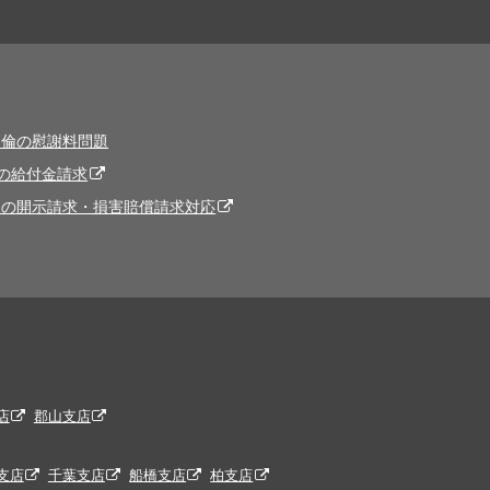
不倫の慰謝料問題
の給付金請求
トの開示請求・損害賠償請求対応
店
郡山支店
支店
千葉支店
船橋支店
柏支店