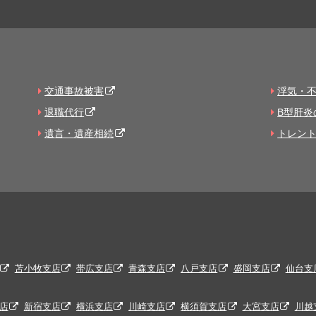
交通事故被害
浮気・
退職代行
B型肝炎
遺言・遺産相続
トレン
苫小牧支店
帯広支店
青森支店
八戸支店
盛岡支店
仙台支
店
新宿支店
横浜支店
川崎支店
横須賀支店
大宮支店
川越