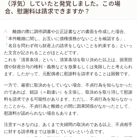
（浮気）していたと発覚しました。この場
合、慰謝料は請求できますか？
離婚の際に調停調書や公正証書などの書面を作成した場合、
「本件離婚に関し、お互いに債権債務がないことを確認する」、
「名目を問わず何ら財産上の請求をしないことを約束する」といっ
た文言が記されることがほとんどです。
これを「清算条項」といい、清算条項を取り決めた以上は、損害賠
償や財産分与の権利・義務などを放棄もしくは免除したと考えられ
ます。したがって、元配偶者に慰謝料を請求することは困難です。
一方で、厳密に取決めをしていない場合、不貞行為を知らなかった
のであれば、錯誤（＝勘違い）を主張し、取決めを取り消して慰謝
料を請求できる可能性があります。ただし、不貞行為を知らなかっ
たことから、不貞行為と離婚との間に因果関係がなかったとして、
慰謝料が認められない場合もあります。
注意すべきなのは、あくまで夫婦間の取決めである以上、不貞相手
に対する請求権までは放棄していないという点です。