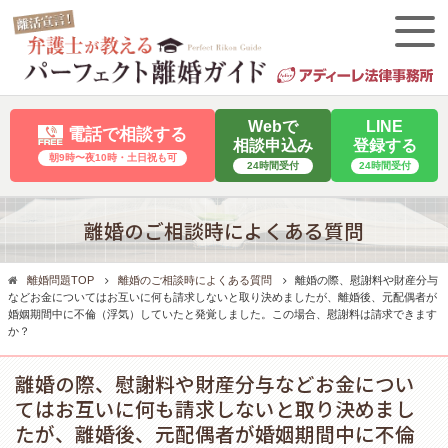
Webで
LINE
電話で相談する
相談申込み
登録する
朝9時〜夜10時・⼟⽇祝も可
24時間受付
24時間受付
離婚のご相談時によくある質問
離婚問題TOP
離婚のご相談時によくある質問
離婚の際、慰謝料や財産分与
などお金についてはお互いに何も請求しないと取り決めましたが、離婚後、元配偶者が
婚姻期間中に不倫（浮気）していたと発覚しました。この場合、慰謝料は請求できます
か？
離婚の際、慰謝料や財産分与などお金につい
てはお互いに何も請求しないと取り決めまし
たが、離婚後、元配偶者が婚姻期間中に不倫